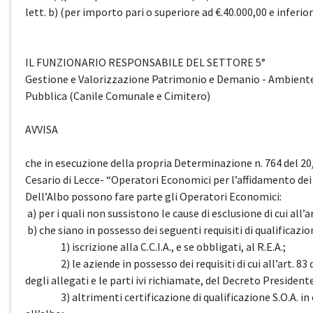
lett. b) (per importo pari o superiore ad €.40.000,00 e inferio
IL FUNZIONARIO RESPONSABILE DEL SETTORE 5°
Gestione e Valorizzazione Patrimonio e Demanio - Ambiente e 
Pubblica (Canile Comunale e Cimitero)
AVVISA
che in esecuzione della propria Determinazione n. 764 del 20
Cesario di Lecce- “Operatori Economici per l’affidamento dei lav
Dell’Albo possono fare parte gli Operatori Economici:
a) per i quali non sussistono le cause di esclusione di cui all’a
b) che siano in possesso dei seguenti requisiti di qualificazio
1) iscrizione alla C.C.I.A., e se obbligati, al R.E.A.;
2) le aziende in possesso dei requisiti di cui all’art. 83 de
degli allegati e le parti ivi richiamate, del Decreto Presiden
3) altrimenti certificazione di qualificazione S.O.A. in cors