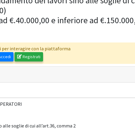
damento dei lavori sino alle soglie di c
0)
 ad €.40.000,00 e inferiore ad €.150.000
i per interagire con la piattaforma
ccedi
Registrati
OPERATORI
alle soglie di cui all’art.36, comma 2