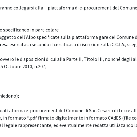
 dovranno collegarsi alla piattaforma di e-procurement del Comune
e specificando in particolare:
e oggetto dell'Albo specificate sulla piattaforma gare del Comune d
a esercitata secondo il certificato di iscrizione alla C.C.I.A., sceg
 ovvero le disposizioni di cui alla Parte II, Titolo III, nonché degli al
 5 Ottobre 2010, n.207;
chiedono);
 piattaforma e-procurement del Comune di San Cesario di Lecce all
, in formato *.pdf firmato digitalmente in formato CAdES (file c
dal legale rappresentante, ed eventualmente redatta utilizzando l