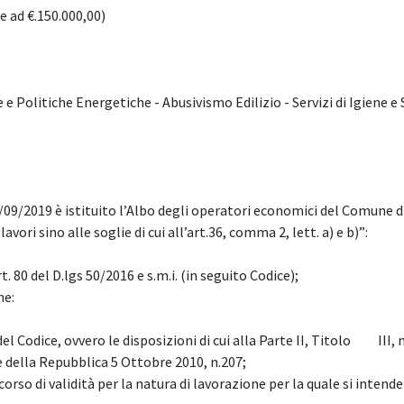
re ad €.150.000,00)
Politiche Energetiche - Abusivismo Edilizio - Servizi di Igiene e 
/09/2019 è istituito l’Albo degli operatori economici del Comune d
ori sino alle soglie di cui all’art.36, comma 2, lett. a) e b)”:
rt. 80 del D.lgs 50/2016 e s.m.i. (in seguito Codice);
ne:
l Codice, ovvero le disposizioni di cui alla Parte II, Titolo III,
te della Repubblica 5 Ottobre 2010, n.207;
o di validità per la natura di lavorazione per la quale si intende 