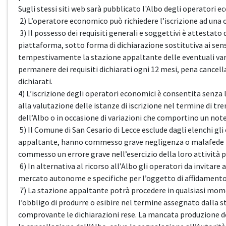
Sugli stessi siti web sarà pubblicato l'Albo degli operatori
2) L’operatore economico può richiedere l’iscrizione ad una o
3) Il possesso dei requisiti generali e soggettivi è attestat
piattaforma, sotto forma di dichiarazione sostitutiva ai se
tempestivamente la stazione appaltante delle eventuali vari
permanere dei requisiti dichiarati ogni 12 mesi, pena cancellaz
dichiarati.
4) L’iscrizione degli operatori economici è consentita senza l
alla valutazione delle istanze di iscrizione nel termine di tr
dell’Albo o in occasione di variazioni che comportino un notev
5) Il Comune di San Cesario di Lecce esclude dagli elenchi g
appaltante, hanno commesso grave negligenza o malafede nel
commesso un errore grave nell’esercizio della loro attività p
6) In alternativa al ricorso all’Albo gli operatori da invitar
mercato autonome e specifiche per l’oggetto di affidamento
7) La stazione appaltante potrà procedere in qualsiasi momento
l’obbligo di produrre o esibire nel termine assegnato dalla 
comprovante le dichiarazioni rese. La mancata produzione de