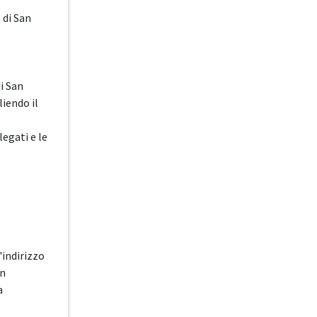
 di San
i San
liendo il
legati e le
'indirizzo
on
a