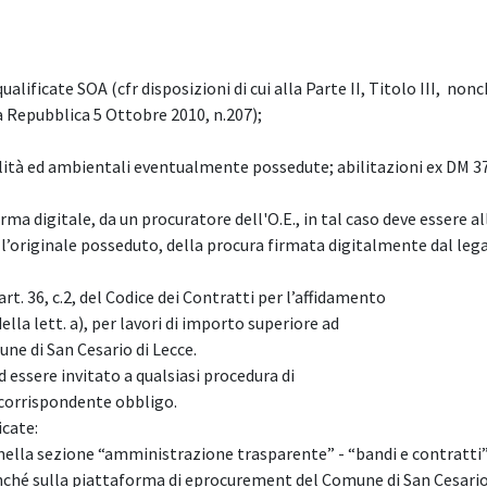
ificate SOA (cfr disposizioni di cui alla Parte II, Titolo III, nonc
la Repubblica 5 Ottobre 2010, n.207);
alità ed ambientali eventualmente possedute; abilitazioni ex DM 3
a digitale, da un procuratore dell'O.E., in tal caso deve essere a
l’originale posseduto, della procura firmata digitalmente dal leg
art. 36, c.2, del Codice dei Contratti per l’affidamento
della lett. a), per lavori di importo superiore ad
une di San Cesario di Lecce.
d essere invitato a qualsiasi procedura di
corrispondente obbligo.
icate:
nella sezione “amministrazione trasparente” - “bandi e contratti”
ché sulla piattaforma di eprocurement del Comune di San Cesario 