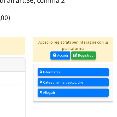
ui all’art.36, comma 2
,00)
Accedi o registrati per interagire con la
piattaforma
Accedi
Registrati
Informazioni
Categorie merceologiche
Allegati