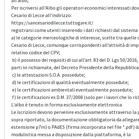
all’albo;
Per iscriversi all'Albo gli operatori economici interessati
Cesario di Lecce all'indirizzo:
https://sancesariodilecce.tuttogare.it/
registrarsi come utenti inserendo i dati richiesti dal sistema 
a) le categorie merceologiche di interesse, scelte tra quell
Cesario di Lecce, comunque corrispondenti all’attività di impres
relativo codice del CPV;
b) il possesso dei requisiti di cui all’art. 83 del D. Lgs 50/2016,
parti ivi richiamate, del Decreto Presidente della Repubblica
c) le attestazioni S.O.A. possedute;
d) le certificazioni di qualità eventualmente possedute;
e) le certificazioni ambientali eventualmente possedute;
f) le certificazioni ex D.M. 37/2008 (solo per i lavori che lo ri
L'albo è tenuto in forma esclusivamente elettronica
Le iscrizioni devono pervenire esclusivamente attraverso la
sopra riportato, la documentazione obbligatoria da allegare
estensione p7m) o PAdES (firma incorporata nel file *.pdf) 
modulistica messa a disposizione dalla piattaforma, è la