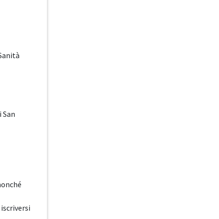
Sanità
i San
 nonché
iscriversi