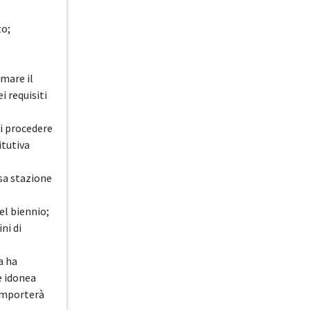
to;
mare il
i requisiti
di procedere
itutiva
sa stazione
o
el biennio;
ni di
a ha
e idonea
comporterà