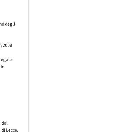
hé degli
7/2008
llegata
ale
 del
di Lecce.