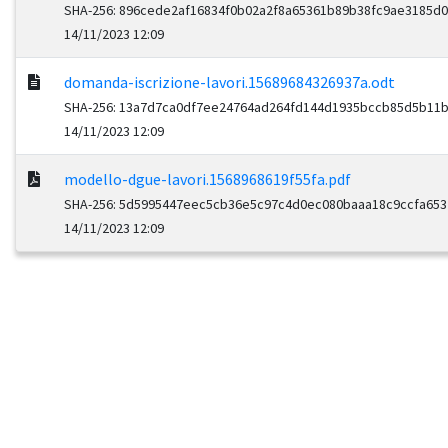
SHA-256: 896cede2af16834f0b02a2f8a65361b89b38fc9ae3185d
14/11/2023 12:09
domanda-iscrizione-lavori.15689684326937a.odt
SHA-256: 13a7d7ca0df7ee24764ad264fd144d1935bccb85d5b11
14/11/2023 12:09
modello-dgue-lavori.1568968619f55fa.pdf
SHA-256: 5d5995447eec5cb36e5c97c4d0ec080baaa18c9ccfa65
14/11/2023 12:09