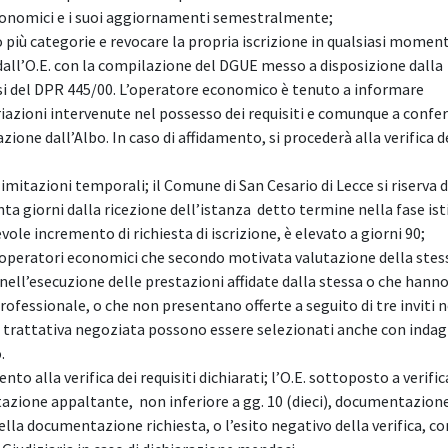
 economici e i suoi aggiornamenti semestralmente;
 più categorie e revocare la propria iscrizione in qualsiasi momen
o dall’O.E. con la compilazione del DGUE messo a disposizione dalla
nsi del DPR 445/00. L’operatore economico è tenuto a informare
azioni intervenute nel possesso dei requisiti e comunque a confer
ione dall’Albo. In caso di affidamento, si procederà alla verifica de
imitazioni temporali; il Comune di San Cesario di Lecce si riserva 
enta giorni dalla ricezione dell’istanza detto termine nella fase ist
ole incremento di richiesta di iscrizione, è elevato a giorni 90;
li operatori economici che secondo motivata valutazione della stes
l’esecuzione delle prestazioni affidate dalla stessa o che hann
rofessionale, o che non presentano offerte a seguito di tre inviti n
e a trattativa negoziata possono essere selezionati anche con indagi
.
 alla verifica dei requisiti dichiarati; l’O.E. sottoposto a verific
stazione appaltante, non inferiore a gg. 10 (dieci), documentazion
lla documentazione richiesta, o l’esito negativo della verifica, 