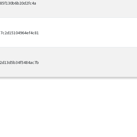
085f130b6b20d2fc4a
b7c2d15104964ef4c81
32d13d5b34f5484ac7b